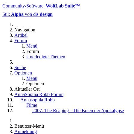
Community-Software:
WoltLab Suite™
Stil:
Alpha
von
cls-design
Navigation
Artikel
Forum
Menü
Forum
Unerledigte Themen
Suche
Optionen
Menü
Optionen
Aktueller Ort
AnnaSophia Robb Forum
Annasophia Robb
Filme
2007: The Reaping – Die Boten der Apokalypse
Benutzer-Menü
Anmeldung