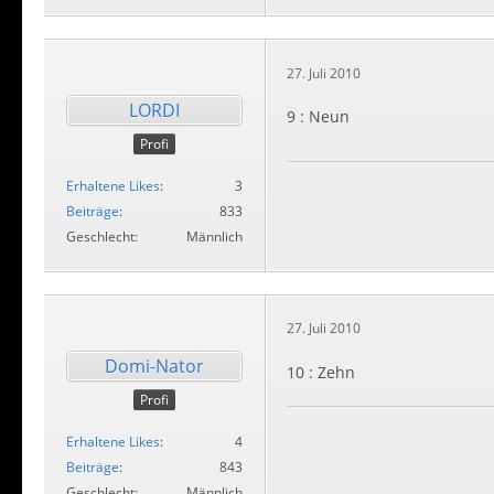
27. Juli 2010
LORDI
9 : Neun
Profi
Erhaltene Likes
3
Beiträge
833
Geschlecht
Männlich
27. Juli 2010
Domi-Nator
10 : Zehn
Profi
Erhaltene Likes
4
Beiträge
843
Geschlecht
Männlich