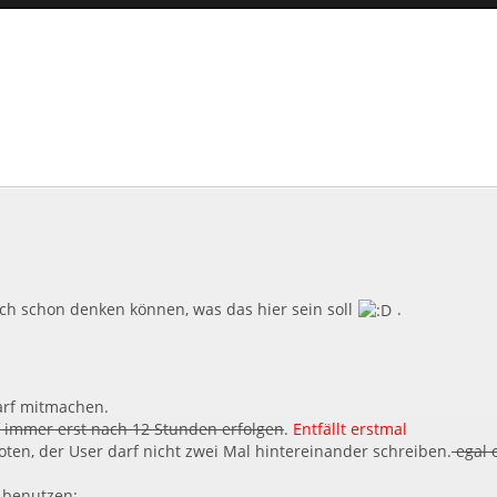
ich schon denken können, was das hier sein soll
.
darf mitmachen.
f immer erst nach 12 Stunden erfolgen
.
Entfällt erstmal
oten, der User darf nicht zwei Mal hintereinander schreiben.
egal 
e benutzen: