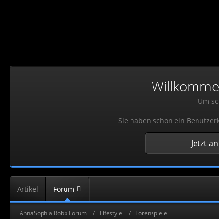
Willkommen!
Um sch
Sie haben schon ein Benutzerk
Jetzt a
Artikel
Forum
AnnaSophia Robb Forum
Lifestyle
Forenspiele