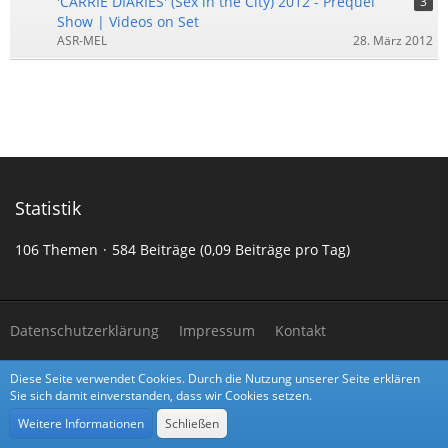
'CARRIE DIARIES' (Sex in the City) 2012 - Prequel
3
Show | Videos on Set
ASR-MEL
28. März 2012
Statistik
106 Themen
584 Beiträge (0,09 Beiträge pro Tag)
Datenschutzerklärung
Impressum
Kontakt
Diese Seite verwendet Cookies. Durch die Nutzung unserer Seite erklären
Community-Software:
WoltLab Suite™
Sie sich damit einverstanden, dass wir Cookies setzen.
Stil:
Alpha
von
cls-design
Weitere Informationen
Schließen