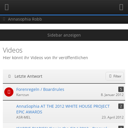
Annasophia Robb
Videos
Hier könnt ihr Videos von Ihr veröffentlichen
Letzte Antwort
Filter
Forenregeln / Boardrules
5
Karrzun
8. Januar 2012
AnnaSophia AT THE 2012 WHITE HOUSE PROJECT
2
EPIC AWARDS
ASR-MEL
23. April 2012