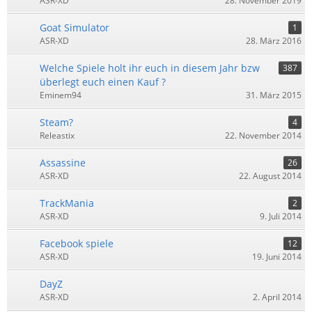
ASR-XD
28. November 2019
Goat Simulator
1
ASR-XD
28. März 2016
Welche Spiele holt ihr euch in diesem Jahr bzw
387
überlegt euch einen Kauf ?
Eminem94
31. März 2015
Steam?
4
Releastix
22. November 2014
Assassine
26
ASR-XD
22. August 2014
TrackMania
2
ASR-XD
9. Juli 2014
Facebook spiele
12
ASR-XD
19. Juni 2014
DayZ
ASR-XD
2. April 2014