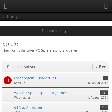
Lifestyle
Spiele
Hier könnt ihr über PC-Spiele etc. diskutieren
Letzte Antwort
Filter
Forenregeln / Boardrules
5
Karrzun
8. Januar 2012
Was für Spiele spielt ihr gerne?
131
Webmaster
1. August 2021
GTA u. Ähnliches
115