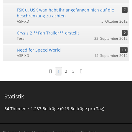
FSK u. USK wan habt ihr angefangen nich auf die
7
beschrenkung zu achten
ASR-XD
5. Oktober 2012
Crysis 2 **Fan Trailer** erstellt
2
Tera
22. September 2012
Need for Speed World
10
ASR-XD
15. September 2012
1
2
3
Statistik
54 Themen
1.237 Beiträge (0,19 Beiträge pro Tag)