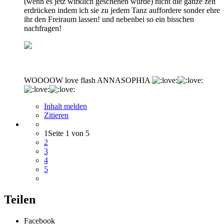
(wenn es jetz wirklich geschehen würde) nicht die ganze zeit
erdrücken indem ich sie zu jedem Tanz auffordere sonder ehre
ihr den Freiraum lassen! und nebenbei so ein bisschen
nachfragen!
WOOOOW love flash ANNASOPHIA
Inhalt melden
Zitieren
1
Seite 1 von 5
2
3
4
5
Teilen
Facebook