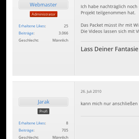
Webmaster
Ich habe nachträglich noch 
Projekt teilgenommen hat.
Administrator
Das Packet müsst ihr mit W
Erhaltene Likes
25
Die Videos lassen sich mit 
Beiträge
3.066
Geschlecht
Männlich
Lass Deiner Fantasie
26. Juli 2010
Jarak
kann mich nur anschließen 
Profi
Erhaltene Likes
8
Beiträge
705
Geschlecht
Männlich