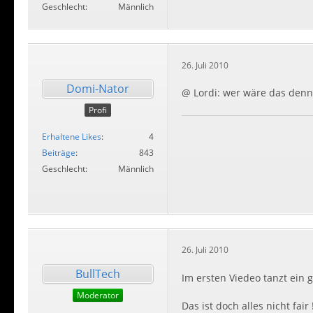
Geschlecht
Männlich
26. Juli 2010
Domi-Nator
@ Lordi: wer wäre das den
Profi
Erhaltene Likes
4
Beiträge
843
Geschlecht
Männlich
26. Juli 2010
BullTech
Im ersten Viedeo tanzt ein 
Moderator
Das ist doch alles nicht fair 