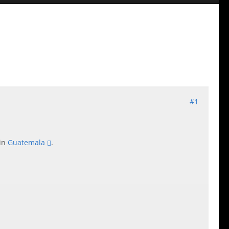
#1
 in
Guatemala
.