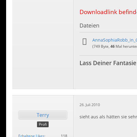
Downloadlink befinde
Dateien
AnnaSophiaRobb_in_G
(749 Byte,
46
Mal herunter
Lass Deiner Fantasie
26. Juli 2010
Terry
sieht aus als hätten sie seh
Profi
Erhaltene Likes
118