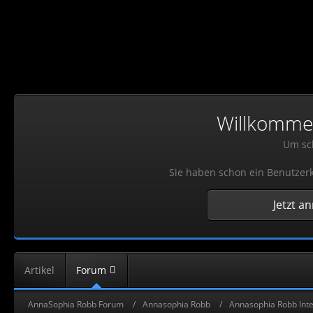
Willkommen!
Um sch
Sie haben schon ein Benutzerk
Jetzt a
Artikel
Forum
AnnaSophia Robb Forum
Annasophia Robb
Annasophia Robb Inte