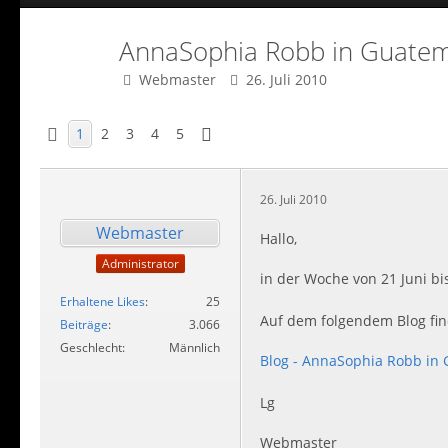
AnnaSophia Robb in Guate
Webmaster
26. Juli 2010
1
2
3
4
5
26. Juli 2010
Webmaster
Hallo,
Administrator
in der Woche von 21 Juni b
Erhaltene Likes
25
Auf dem folgendem Blog find
Beiträge
3.066
Geschlecht
Männlich
Blog - AnnaSophia Robb in
Lg
Webmaster