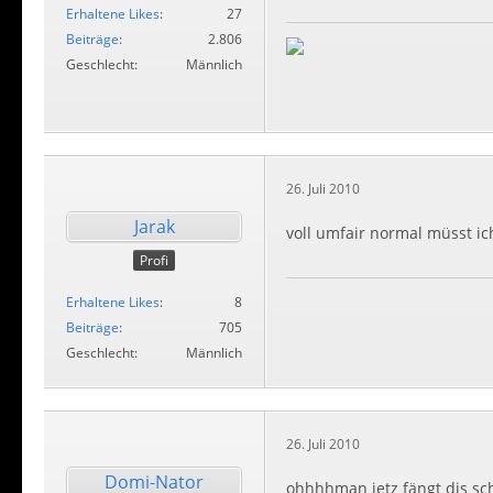
Erhaltene Likes
27
Beiträge
2.806
Geschlecht
Männlich
26. Juli 2010
Jarak
voll umfair normal müsst ic
Profi
Erhaltene Likes
8
Beiträge
705
Geschlecht
Männlich
26. Juli 2010
Domi-Nator
ohhhhman jetz fängt dis sc