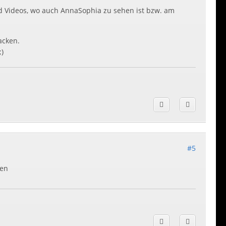
und Videos, wo auch AnnaSophia zu sehen ist bzw. am
acken.
#5
den