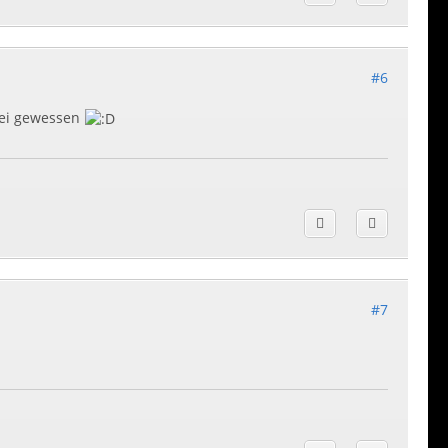
#6
bei gewessen
#7