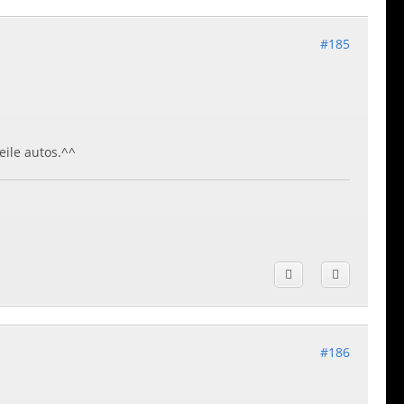
#185
eile autos.^^
#186