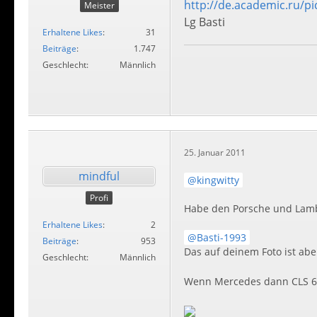
http://de.academic.ru/p
Meister
Lg Basti
Erhaltene Likes
31
Beiträge
1.747
Geschlecht
Männlich
25. Januar 2011
mindful
kingwitty
Profi
Habe den Porsche und Lambo
Erhaltene Likes
2
Basti-1993
Beiträge
953
Das auf deinem Foto ist abe
Geschlecht
Männlich
Wenn Mercedes dann CLS 