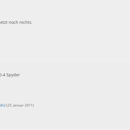
etzt noch nichts.
0-4 Spyder
dful
(
25. Januar 2011
)