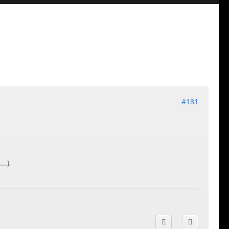
#181
..),