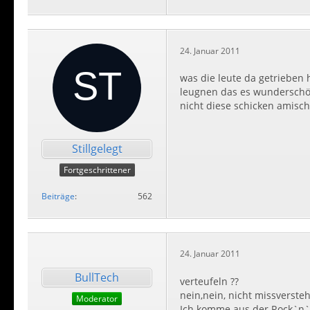
24. Januar 2011
was die leute da getrieben 
leugnen das es wunderschön
nicht diese schicken amisch
Stillgelegt
Fortgeschrittener
Beiträge
562
24. Januar 2011
BullTech
verteufeln ??
nein,nein, nicht missverste
Moderator
Ich komme aus der Rock`n`