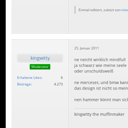
Einmal editiert, zuletzt von
min
25. Januar 2011
kingwitty
ne neicht wirklich mindfull
ja schwarz wie meine seele
Moderator
oder unschuldsweiß
Erhaltene Likes
6
ne merceses, und bmw kann
Beiträge
4.273
das design ist nicht so meins
nen hammer könnt man sich
kingwitty the muffinmaker