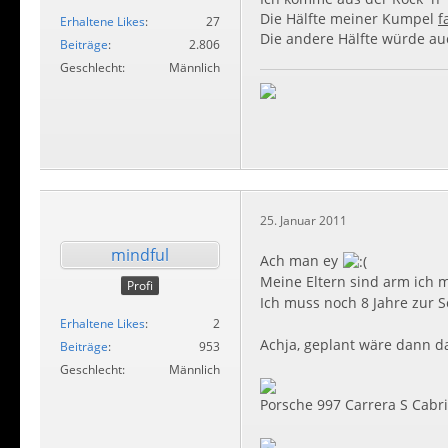
Die Hälfte meiner Kumpel
f
Erhaltene Likes
27
Die andere Hälfte würde auc
Beiträge
2.806
Geschlecht
Männlich
25. Januar 2011
mindful
Ach man ey
Meine Eltern sind arm ich 
Profi
Ich muss noch 8 Jahre zur 
Erhaltene Likes
2
Achja, geplant wäre dann da
Beiträge
953
Geschlecht
Männlich
Porsche 997 Carrera S Cabri