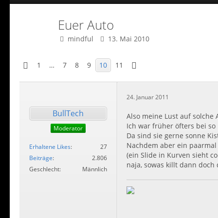
Euer Auto
mindful
13. Mai 2010
1
…
7
8
9
10
11
24. Januar 2011
BullTech
Also meine Lust auf solche A
Ich war früher öfters bei s
Moderator
Da sind sie gerne sonne Ki
Nachdem aber ein paarmal 
Erhaltene Likes
27
(ein Slide in Kurven sieht c
Beiträge
2.806
naja, sowas killt dann doch 
Geschlecht
Männlich