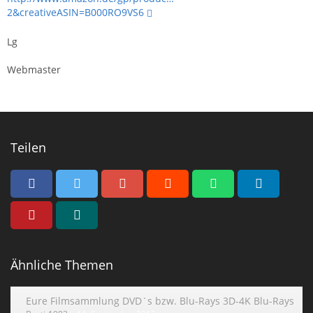
2&creativeASIN=B000RO9VS6
Lg
Webmaster
Teilen
Ähnliche Themen
Eure Filmsammlung DVD`s bzw. Blu-Rays 3D-4K Blu-Rays