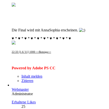
Die Final wird mit AnnaSophia erscheinen.
♥ * ♥ * ♥ * ♥ * ♥ * ♥ * ♥ * ♥ * ♥ * ♥
22:33 [1.6.'11] 1000 <<Beiträge>>
Powered by Adobe PS CC
Inhalt melden
Zitieren
Webmaster
Administrator
Erhaltene Likes
25