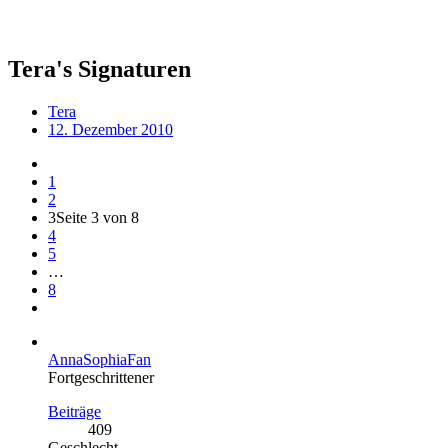
Tera's Signaturen
Tera
12. Dezember 2010
1
2
3
Seite 3 von 8
4
5
…
8
AnnaSophiaFan
Fortgeschrittener
Beiträge
409
Geschlecht