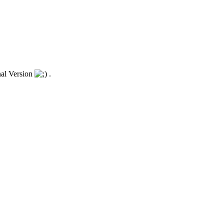
nal Version
.