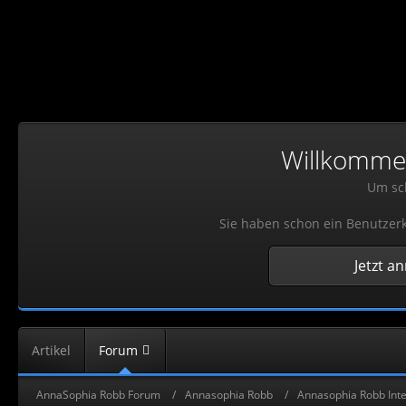
Willkommen!
Um sch
Sie haben schon ein Benutzerk
Jetzt a
Artikel
Forum
AnnaSophia Robb Forum
Annasophia Robb
Annasophia Robb Inte