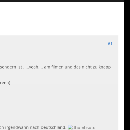
#1
sondern ist .....yeah.... am filmen und das nicht zu knapp
Green)
 auch irgendwann nach Deutschland.