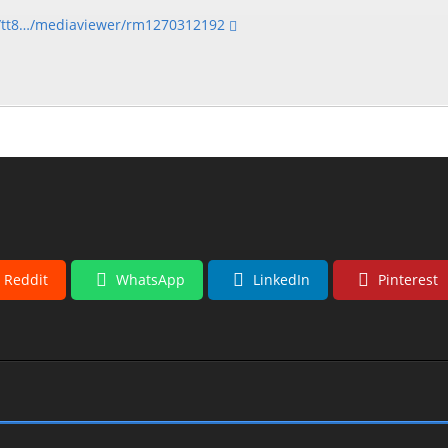
e/tt8…/mediaviewer/rm1270312192
Reddit
WhatsApp
LinkedIn
Pinterest