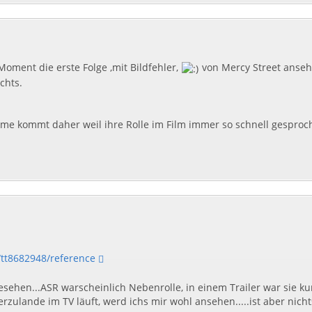
Moment die erste Folge ,mit Bildfehler,
von Mercy Street ansehe
chts.
Name kommt daher weil ihre Rolle im Film immer so schnell gespro
/tt8682948/reference
esehen...ASR warscheinlich Nebenrolle, in einem Trailer war sie ku
zulande im TV läuft, werd ichs mir wohl ansehen.....ist aber nicht