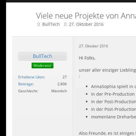
Viele neue Projekte von An
BullTech
27. Oktober 2016
27. Oktober 2016
BullTech
Hi Folks,
Moderator
unser aller einziger Lieblin
:
Erhaltene Likes
27
Beiträge
2.806
AnnaSophia spielt in d
Geschlecht
Männlich
In der Pre-Production :
In der Post-Production 
In der Post-Production
momentane Dreharbeit
Also Freunde, es ist einige