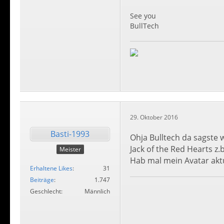
See you
BullTech
29. Oktober 2016
Basti-1993
Ohja Bulltech da sagste 
Jack of the Red Hearts z.b
Meister
Hab mal mein Avatar aktu
Erhaltene Likes
31
Beiträge
1.747
Geschlecht
Männlich