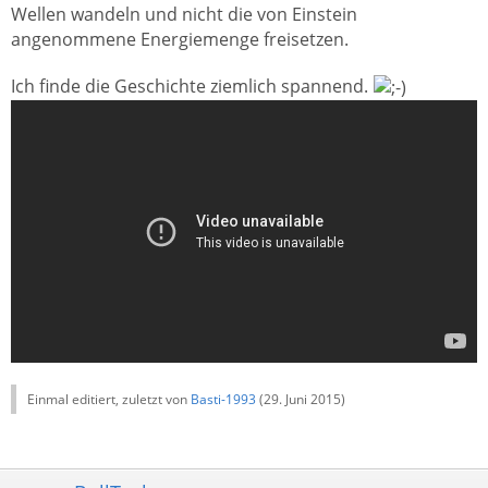
Wellen wandeln und nicht die von Einstein
angenommene Energiemenge freisetzen.
Ich finde die Geschichte ziemlich spannend.
Einmal editiert, zuletzt von
Basti-1993
(
29. Juni 2015
)