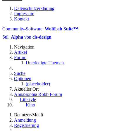
Datenschutzerklärung
Impressum
Kontakt
Community-Software:
WoltLab Suite™
Stil:
Alpha
von
cls-design
Navigation
Artikel
Forum
Unerledigte Themen
Suche
Optionen
(placeholder)
Aktueller Ort
AnnaSophia Robb Forum
Lifestyle
Kino
Benutzer-Menü
Anmeldung
Registrierung