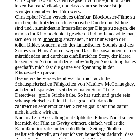
Christopher Nolan ist, dem Regiseur von Inception und der
letzen Batman-Trilogie, und dass es um so besser ist, je
weniger man über den Film weiß.
Christopher Nolan versteht es offenbar, Blockbuster-Filme zu
machen, die trotzdem nicht generische Durchschnittsfilme
sind und , zumindest in Interstellar sogar Dinge zu zeigen, die
man so im Kino noch nicht gesehen. Und im Kino sollte man
sich den Film
unbedingt
anschauen, nicht nur wegen der
tollen Bilder, sondern auch des fantastischen Sounds und des
Scores von Hans Zimmer wegen. Das alles zusammen mit der
mitreißenden und durchaus einfallsreichen Story, der klasse
inszenierten Action und der glaubwürdigen Ausstattung hat es
geschafft, mich fast die ganze vor Spannung in den
Kinosessel zu pressen.
Besonders hervorstechend war für mich auch die
Schauspielerischen Fähigkeiten von Matthew McConaughey,
auf den ich spätestens seit der genialen Serie "True
Detectives" große Stücke halte. So hat auch und grade sein
schauspielerisches Talent hat es geschafft, dass die
zahlreichen sehr emotionalen Szenen glaubhaft und damit
nicht kitschig wirkten.
Nochmal zur Ausstattung und Optik des Filmes. Nicht selten
hat mich der Film an Gavity erinnert, einfach weil er die
Raumfahrt trotz des unterschiedlichen Settings ähnlich
realistisch darstellt, am deutlichsten bemerkbar dadurch, dass