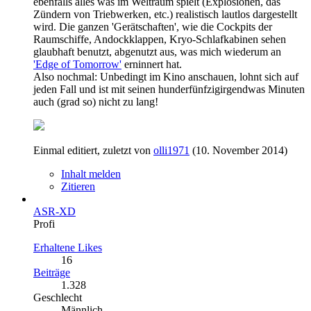
ebenfalls alles was im Weltraum spielt (Explosionen, das
Zündern von Triebwerken, etc.) realistisch lautlos dargestellt
wird. Die ganzen 'Gerätschaften', wie die Cockpits der
Raumschiffe, Andockklappen, Kryo-Schlafkabinen sehen
glaubhaft benutzt, abgenutzt aus, was mich wiederum an
'Edge of Tomorrow'
erninnert hat.
Also nochmal: Unbedingt im Kino anschauen, lohnt sich auf
jeden Fall und ist mit seinen hunderfünfzigirgendwas Minuten
auch (grad so) nicht zu lang!
Einmal editiert, zuletzt von
olli1971
(
10. November 2014
)
Inhalt melden
Zitieren
ASR-XD
Profi
Erhaltene Likes
16
Beiträge
1.328
Geschlecht
Männlich