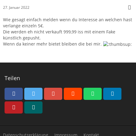
27. Januar 2022
Wie gesagt einfach melden wenn du Interesse an welchen hast
verlange einzeln 5€.
Die werden eh nicht verkauft 999,99 iss mit einem Fake
künstlich gepusht.
Wenn da keiner mehr bietet bleiben die bei mir.
Teilen
Datenschutzerklärung
Impressum
Kontakt