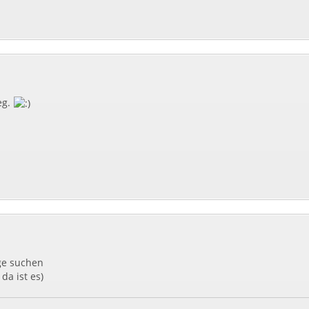
eg.
ge suchen
da ist es)