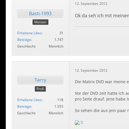
12. September 2012
Basti-1993
Ok da seh ich mit meinen
Meister
Erhaltene Likes
31
Beiträge
1.747
Geschlecht
Männlich
12. September 2012
Terry
Die Matrix DVD war meine er
Profi
Vor der DVD zeit hatte ich 
pro Seite drauf. Jene habe i
Erhaltene Likes
118
Beiträge
1.555
So sehen die aus (ein paar 
Geschlecht
Männlich