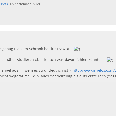
-1993
(
12. September 2012
)
h genug Platz im Schrank hat für DVD/BD !
al näher studieren ob mir noch was davon fehlen könnte.....
mangel aus......wem es zu undeutlich ist->
http://www.invelos.com/
nicht wegeräumt....d.h. alles doppelreihig bis aufs erste Fach (das 