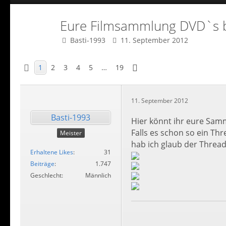
Eure Filmsammlung DVD`s b
Basti-1993
11. September 2012
1
2
3
4
5
…
19
11. September 2012
Basti-1993
Hier könnt ihr eure Sam
Falls es schon so ein Th
Meister
hab ich glaub der Threa
Erhaltene Likes
31
Beiträge
1.747
Geschlecht
Männlich