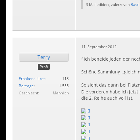
3 Mal editiert, zuletzt von
Basti
11. September 2012
Terry
^ich beneide jeden der noc
Profi
Schöne Sammlung...gleich m
Erhaltene Likes
118
So sieht das dann bei Platz
Beiträge
1.555
Die vorderen habe ich jetzt 
Geschlecht
Männlich
die 2. Reihe auch voll ist.