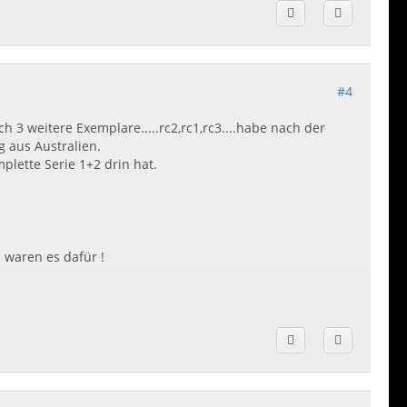
#4
h 3 weitere Exemplare.....rc2,rc1,rc3....habe nach der
g aus Australien.
plette Serie 1+2 drin hat.
l waren es dafür !