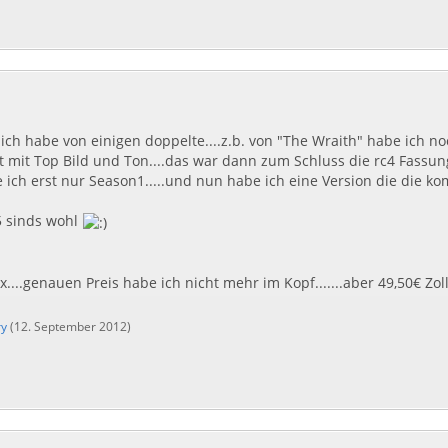
ich habe von einigen doppelte....z.b. von "The Wraith" habe ich noc
 mit Top Bild und Ton....das war dann zum Schluss die rc4 Fassun
 ich erst nur Season1.....und nun habe ich eine Version die die kom
5 sinds wohl
x....genauen Preis habe ich nicht mehr im Kopf.......aber 49,50€ Zol
ry
(
12. September 2012
)