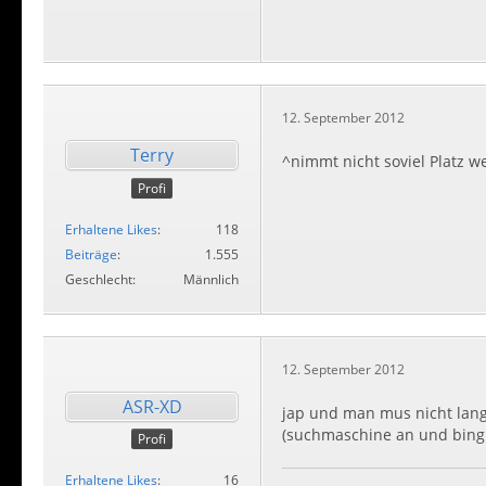
12. September 2012
Terry
^nimmt nicht soviel Platz w
Profi
Erhaltene Likes
118
Beiträge
1.555
Geschlecht
Männlich
12. September 2012
ASR-XD
jap und man mus nicht lan
(suchmaschine an und bing 
Profi
Erhaltene Likes
16