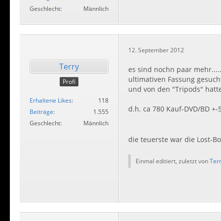
Geschlecht
Männlich
12. September 2012
Terry
es sind nochn paar mehr.....
ultimativen Fassung gesucht
Profi
und von den "Tripods" hatte
Erhaltene Likes
118
d.h. ca 780 Kauf-DVD/BD +-
Beiträge
1.555
Geschlecht
Männlich
die teuerste war die Lost-Bo
Einmal editiert, zuletzt von
Ter