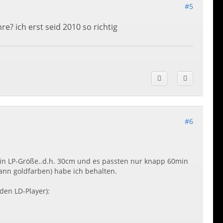
#5
e? ich erst seid 2010 so richtig
#6
r in LP-Größe..d.h. 30cm und es passten nur knapp 60min
 dann goldfarben) habe ich behalten.
den LD-Player):