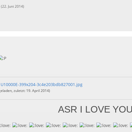
(
22. Juni 2014
)
1U10000E-399x204-3c4e203bdb827001.jpg
eladen, zuletzt:
19. April 2014
)
ASR I LOVE YO