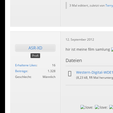
3 Mal editiert, zuletzt von
Terry
12. September 2012
ASR-XD
hir ist meine film samlung
Profi
Dateien
Erhaltene Likes
16
Beiträge
1.328
Western-Digital-WDE
Geschlecht
Männlich
(8,23 kB,
11
Mal herunterg