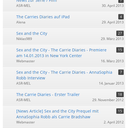
News zur Serie / Film
7
ASR-MEL
30. April 2013
The Carries Diaries auf iPad
4
Alena
29. April 2013
Sex and the City
27
Niklas989
29. März 2013
Sex and the City - The Carrie Diaries - Premiere
15
am 14.01.2013 in New York Center
Webmaster
16. März 2013
Sex and the City - The Carrie Diaries - AnnaSophia
7
Robb Interview
ASR-MEL
14. Januar 2013
The Carrie Diaries - Erster Trailer
18
ASR-MEL
29. November 2012
[News Article] Sex and the City Prequel mit
15
AnnaSophia Robb als Carrie Bradshaw
Webmaster
2. April 2012