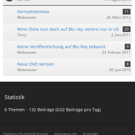
Fernsehtermine
11
Webmaster
26. März 2012
Winn Dixie nun doch auf Blu ray, vorerst nur in US
20
Terry
2. Juni 2011
Keine Veröffentlichung auf Blu Ray bekannt
9
Webmaster
23. Februar 2011
Neue DVD Version
8
Webmaster
30. Juni 2010
Statistik
6 Themen
132 Beiträge (0,02 Beiträge pro Tag)
Datenschutzerklärung
Impressum
Kontakt