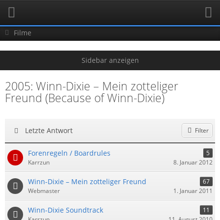
Filme
2005: Winn-Dixie – Mein zotteliger
Freund (Because of Winn-Dixie)
Letzte Antwort
Filter
Forenregeln / Boardrules
5
Karrzun
8. Januar 2012
Winn-Dixie – Mein zotteliger Freund
67
Webmaster
1. Januar 2011
Winn-Dixie Soundtrack
11
Karrzun
11. August 2010