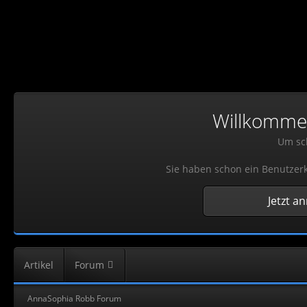
Willkommen!
Um sch
Sie haben schon ein Benutzerk
Jetzt a
Artikel
Forum
AnnaSophia Robb Forum