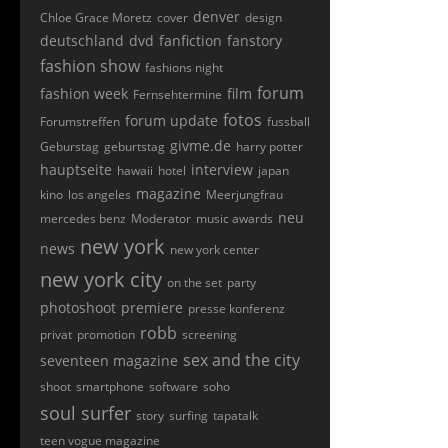
denver
Chloe Grace Moretz
cover
design
deutschland
dvd
fanfiction
fanstory
fashion show
fashions night
forum
fashion week
film
Fernsehtermine
fotos
forum update
Forumstreffen
fussball
givme.de
Geburstag
geburtstag
harry potter
hauptseite
interview
hawaii
hotel
japan
magazine
kino
los angeles
Meerjungfrau
neu
mercedes benz
Moderator
music awards
new york
news
new york center
new york city
on the set
party
photoshoot
premiere
presse konferenz
robb
privat
promotion
screening
sex and the city
seventeen magazine
shoot
smartphone
software
soho
soul surfer
story
surfing
tapatalk
teen vogue magazine