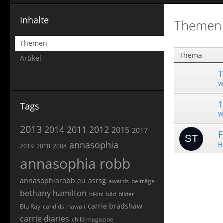
Inhalte
Themen 
Themen
Thema
Artikel
T
W
1
Tags
W
2013
2014
2011
2012
2015
2017
F
annasophia
H
2019
2018
2008
annasophia robb
annasophiarobb.eu
asrsg
awards
beiträge
bethany hamilton
bikini
bild
bilder
carrie bradshaw
Blu Ray
candids. hawaii
carrie diaries
child magazine