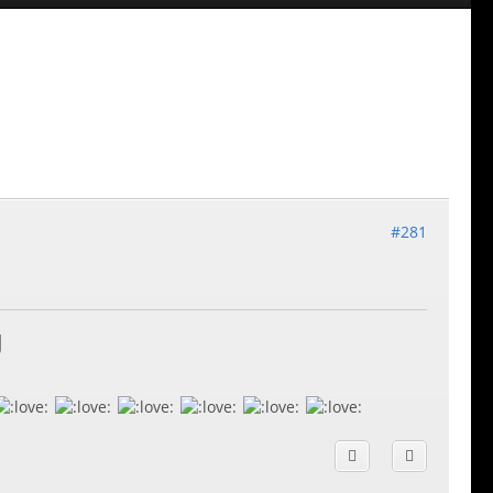
#281
U