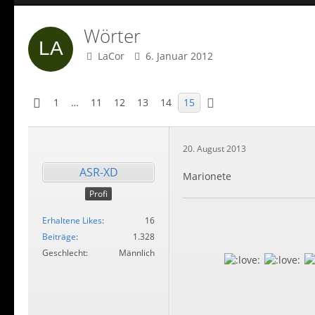
Wörter
LaCor
6. Januar 2012
1
…
11
12
13
14
15
20. August 2013
ASR-XD
Marionete
Profi
Erhaltene Likes
16
Beiträge
1.328
Geschlecht
Männlich