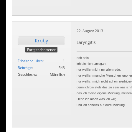
22. August 2013
Kroby
Laryngitis
Fortgeschrittener
ooh nein,
Erhaltene Likes
1
ich bin nicht arrogant,
Beiträge
543
nur weil ich nicht mit allen rede;
Geschlecht
Männlich
nur weil ich manche Menschen ignorier
nur weil ich mich nicht auf ein niedrig
denn ich bin stolz das zu sein was ich 
das ich meine eigene Meinung, meinen
Denn ich mach was ich will;
und ich scheiss auf eure Meinung,