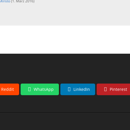
Kristo
(
1. März 2016
)
Reddit
WhatsApp
LinkedIn
Pinterest