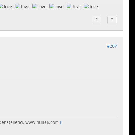
#287
edenstellend.
www.hulle6.com