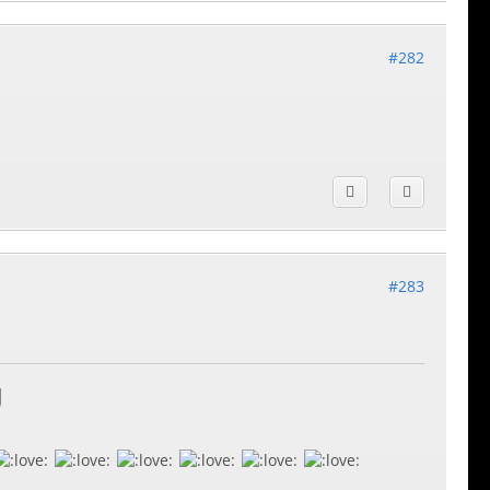
#282
#283
U