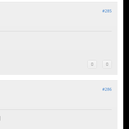
#285
#286
U