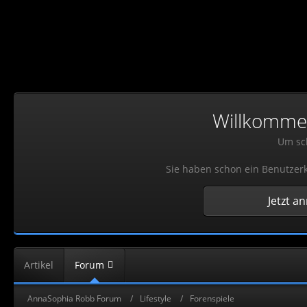
Willkommen!
Um sch
Sie haben schon ein Benutzerk
Jetzt a
Artikel
Forum
AnnaSophia Robb Forum
Lifestyle
Forenspiele