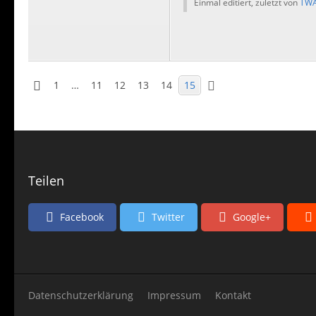
Einmal editiert, zuletzt von
TWA
1
…
11
12
13
14
15
Teilen
Facebook
Twitter
Google+
Datenschutzerklärung
Impressum
Kontakt