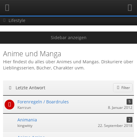
Lifestyle
Anime und Manga
Hier findest du alles über Animes und Mangas. Diskuriere über
Lieblingsserien, Bücher, Charakter uvm.
Letzte Antwort
Filter
Forenregeln / Boardrules
5
Karrzun
8. Januar 2012
Animania
2
kingwitty
22. September 2018