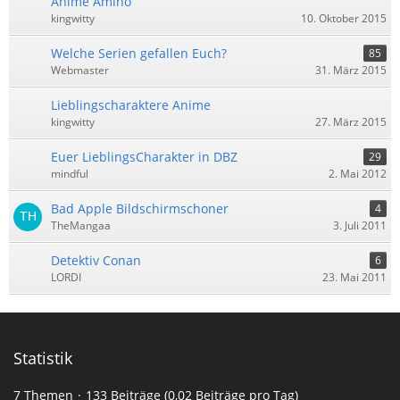
Anime Amino
kingwitty
10. Oktober 2015
Welche Serien gefallen Euch?
85
Webmaster
31. März 2015
Lieblingscharaktere Anime
kingwitty
27. März 2015
Euer LieblingsCharakter in DBZ
29
mindful
2. Mai 2012
Bad Apple Bildschirmschoner
4
TheMangaa
3. Juli 2011
Detektiv Conan
6
LORDI
23. Mai 2011
Statistik
7 Themen
133 Beiträge (0,02 Beiträge pro Tag)