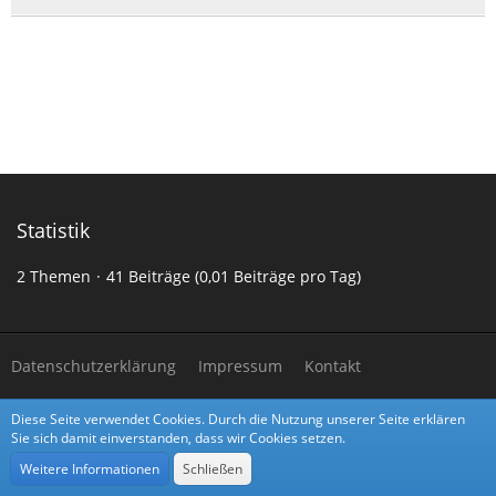
Statistik
2 Themen
41 Beiträge (0,01 Beiträge pro Tag)
Datenschutzerklärung
Impressum
Kontakt
Diese Seite verwendet Cookies. Durch die Nutzung unserer Seite erklären
Community-Software:
WoltLab Suite™
Sie sich damit einverstanden, dass wir Cookies setzen.
Stil:
Alpha
von
cls-design
Weitere Informationen
Schließen