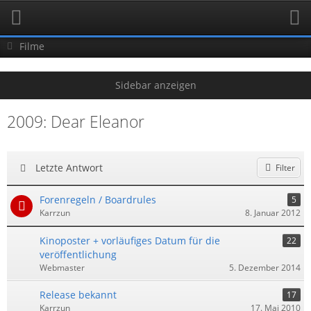
Filme
2009: Dear Eleanor
Letzte Antwort
Filter
Forenregeln / Boardrules
5
Karrzun
8. Januar 2012
Kinoposter + vorläufiges Datum für die
22
veröffentlichung
Webmaster
5. Dezember 2014
Release bekannt
17
Karrzun
17. Mai 2010