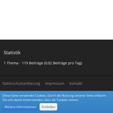
Statistik
1 Thema
119 Beiträge (0,02 Beiträge pro Tag)
Datenschutzerklärung
Impressum
Kontakt
Diese Seite verwendet Cookies. Durch die Nutzung unserer Seite erklären
Community-Software:
WoltLab Suite™
Sie sich damit einverstanden, dass wir Cookies setzen.
Stil:
Alpha
von
cls-design
Weitere Informationen
Schließen