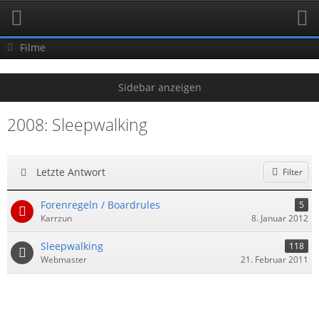
Filme
2008: Sleepwalking
Letzte Antwort
Filter
Forenregeln / Boardrules
5
Karrzun
8. Januar 2012
Sleepwalking
118
Webmaster
21. Februar 2011