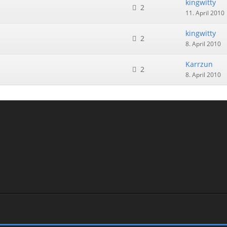
kingwitty
2
11. April 2010
kingwitty
2
8. April 2010
Karrzun
2
8. April 2010