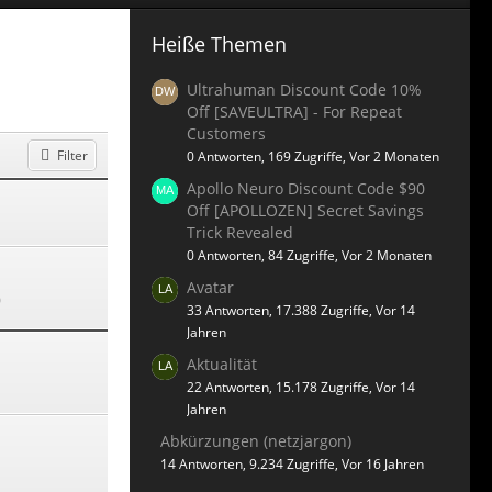
Heiße Themen
Ultrahuman Discount Code 10%
Off [SAVEULTRA] - For Repeat
Customers
Filter
0 Antworten, 169 Zugriffe, Vor 2 Monaten
Apollo Neuro Discount Code $90
Off [APOLLOZEN] Secret Savings
Trick Revealed
0 Antworten, 84 Zugriffe, Vor 2 Monaten
Avatar
0
33 Antworten, 17.388 Zugriffe, Vor 14
Jahren
Aktualität
22 Antworten, 15.178 Zugriffe, Vor 14
Jahren
Abkürzungen (netzjargon)
14 Antworten, 9.234 Zugriffe, Vor 16 Jahren