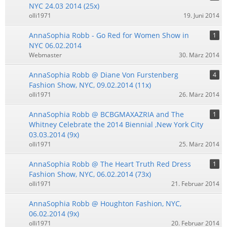
NYC 24.03 2014 (25x)
olli1971
19. Juni 2014
AnnaSophia Robb - Go Red for Women Show in
1
NYC 06.02.2014
Webmaster
30. März 2014
AnnaSophia Robb @ Diane Von Furstenberg
4
Fashion Show, NYC, 09.02.2014 (11x)
olli1971
26. März 2014
AnnaSophia Robb @ BCBGMAXAZRIA and The
1
Whitney Celebrate the 2014 Biennial ,New York City
03.03.2014 (9x)
olli1971
25. März 2014
AnnaSophia Robb @ The Heart Truth Red Dress
1
Fashion Show, NYC, 06.02.2014 (73x)
olli1971
21. Februar 2014
AnnaSophia Robb @ Houghton Fashion, NYC,
06.02.2014 (9x)
olli1971
20. Februar 2014