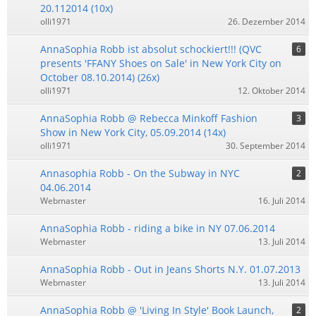
20.112014 (10x)
olli1971
26. Dezember 2014
AnnaSophia Robb ist absolut schockiert!!! (QVC
6
presents 'FFANY Shoes on Sale' in New York City on
October 08.10.2014) (26x)
olli1971
12. Oktober 2014
AnnaSophia Robb @ Rebecca Minkoff Fashion
3
Show in New York City, 05.09.2014 (14x)
olli1971
30. September 2014
Annasophia Robb - On the Subway in NYC
2
04.06.2014
Webmaster
16. Juli 2014
AnnaSophia Robb - riding a bike in NY 07.06.2014
Webmaster
13. Juli 2014
AnnaSophia Robb - Out in Jeans Shorts N.Y. 01.07.2013
Webmaster
13. Juli 2014
AnnaSophia Robb @ 'Living In Style' Book Launch,
2