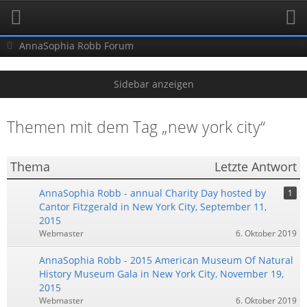
AnnaSophia Robb Forum
Themen mit dem Tag „new york city“
Thema
Letzte Antwort
AnnaSophia Robb - annual Charity Day hosted by
1
Cantor Fitzgerald in New York City, September 11,
2015
Webmaster
6. Oktober 2019
AnnaSophia Robb - 2015 American Museum Of Natural
History Museum Gala in New York City, November 19,
2015
Webmaster
6. Oktober 2019