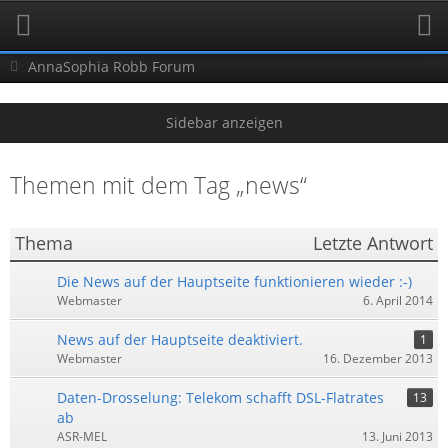
AnnaSophia Robb Forum
Themen mit dem Tag „news“
Thema
Letzte Antwort
Die News auf der Hauptseite funktionieren wieder :-)
Webmaster
6. April 2014
News auf der Hauptseite deaktiviert.
1
Webmaster
16. Dezember 2013
Daten-Drosselung: Telekom schafft DSL-Flatrates
13
ab
ASR-MEL
13. Juni 2013