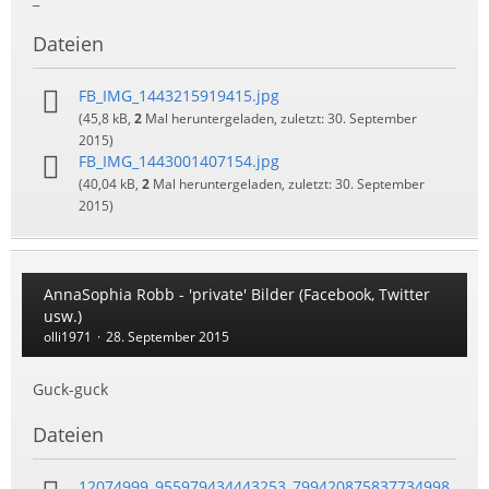
Dateien
FB_IMG_1443215919415.jpg
(45,8 kB,
2
Mal heruntergeladen, zuletzt:
30. September
2015
)
FB_IMG_1443001407154.jpg
(40,04 kB,
2
Mal heruntergeladen, zuletzt:
30. September
2015
)
AnnaSophia Robb - 'private' Bilder (Facebook, Twitter
usw.)
olli1971
28. September 2015
Guck-guck
Dateien
12074999_955979434443253_799420875837734998