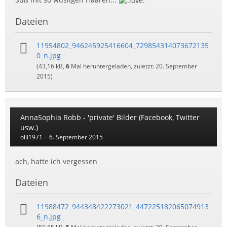
Dateien
11954802_946245925416604_729854314073672135
0_n.jpg
(43,16 kB,
6
Mal heruntergeladen, zuletzt:
20. September
2015
)
AnnaSophia Robb - 'private' Bilder (Facebook, Twitter
usw.)
olli1971
6. September 2015
ach, hatte ich vergessen
Dateien
11988472_944348422273021_447225182065074913
6_n.jpg