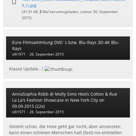
9_n.jpg
(41,91 kB,
3
Mal heruntergeladen, zuletzt:
30. September
2015
)
Eure Filmsammlung DVD`s bzw. Blu-Rays 3D-4K Blu-
Rays
olli1971
26. September 2015
Klasse Update...!
AnnaSophia Robb @ Molly Sims Hosts Cotton & Rue
La La's Fashion Showcase in New York City on
09.09.2015 (22x)
olli1971
26. September 2015
Stimmt schon, die Hose geht gar nicht, aber ansonsten
kann einen schönen Menschen halt (fast) nix entstellen