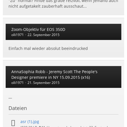
"Zu" normal? Finde das grade reizvoll, wenn jemand auch
nicht aufgetakelt zauberhaft ausschaut...
Zoom-Objektiv für EOS 350D
olli1971
22. September 2015
Einfach mal wieder absolut beeindrucked
AnnaSophia Robb - Jeremy Scott The People's
Designer premiere in NY 15.09.2015 (x16)
olli1971
21. September 2015
__
Dateien
asr (1).jpg