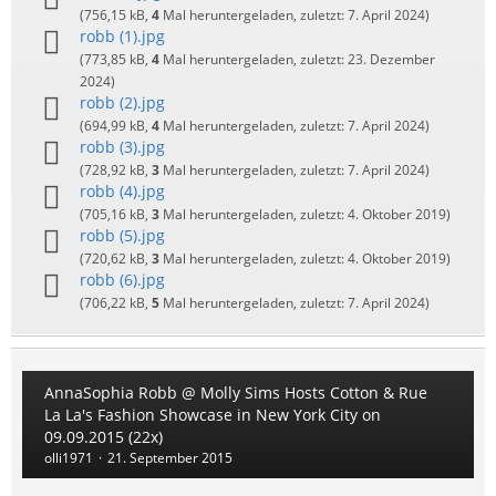
(756,15 kB,
4
Mal heruntergeladen, zuletzt:
7. April 2024
)
robb (1).jpg
(773,85 kB,
4
Mal heruntergeladen, zuletzt:
23. Dezember
2024
)
robb (2).jpg
(694,99 kB,
4
Mal heruntergeladen, zuletzt:
7. April 2024
)
robb (3).jpg
(728,92 kB,
3
Mal heruntergeladen, zuletzt:
7. April 2024
)
robb (4).jpg
(705,16 kB,
3
Mal heruntergeladen, zuletzt:
4. Oktober 2019
)
robb (5).jpg
(720,62 kB,
3
Mal heruntergeladen, zuletzt:
4. Oktober 2019
)
robb (6).jpg
(706,22 kB,
5
Mal heruntergeladen, zuletzt:
7. April 2024
)
AnnaSophia Robb @ Molly Sims Hosts Cotton & Rue
La La's Fashion Showcase in New York City on
09.09.2015 (22x)
olli1971
21. September 2015