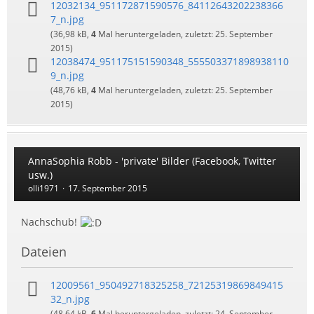
12032134_951172871590576_84112643202238366
7_n.jpg
(36,98 kB,
4
Mal heruntergeladen, zuletzt:
25. September
2015
)
12038474_951175151590348_555503371898938110
9_n.jpg
(48,76 kB,
4
Mal heruntergeladen, zuletzt:
25. September
2015
)
AnnaSophia Robb - 'private' Bilder (Facebook, Twitter
usw.)
olli1971
17. September 2015
Nachschub!
Dateien
12009561_950492718325258_72125319869849415
32_n.jpg
(48,64 kB,
6
Mal heruntergeladen, zuletzt:
24. September