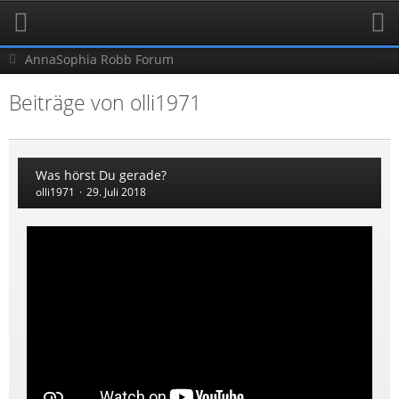
AnnaSophia Robb Forum
Beiträge von olli1971
Was hörst Du gerade?
olli1971
29. Juli 2018