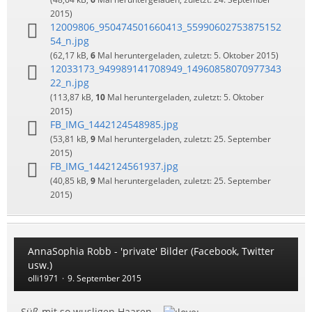
2015
)
12009806_950474501660413_55990602753875152
54_n.jpg
(62,17 kB,
6
Mal heruntergeladen, zuletzt:
5. Oktober 2015
)
12033173_949989141708949_14960858070977343
22_n.jpg
(113,87 kB,
10
Mal heruntergeladen, zuletzt:
5. Oktober
2015
)
FB_IMG_1442124548985.jpg
(53,81 kB,
9
Mal heruntergeladen, zuletzt:
25. September
2015
)
FB_IMG_1442124561937.jpg
(40,85 kB,
9
Mal heruntergeladen, zuletzt:
25. September
2015
)
AnnaSophia Robb - 'private' Bilder (Facebook, Twitter
usw.)
olli1971
9. September 2015
Süß mit so wusligen Haaren...