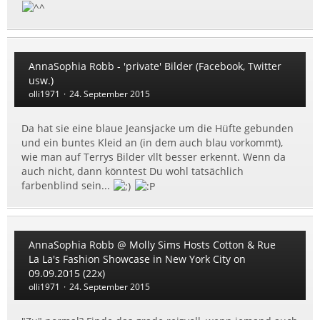
AnnaSophia Robb - 'private' Bilder (Facebook, Twitter
usw.)
olli1971
24. September 2015
Da hat sie eine blaue Jeansjacke um die Hüfte gebunden
und ein buntes Kleid an (in dem auch blau vorkommt),
wie man auf Terrys Bilder vllt besser erkennt. Wenn da
auch nicht, dann könntest Du wohl tatsächlich
farbenblind sein...
AnnaSophia Robb @ Molly Sims Hosts Cotton & Rue
La La's Fashion Showcase in New York City on
09.09.2015 (22x)
olli1971
24. September 2015