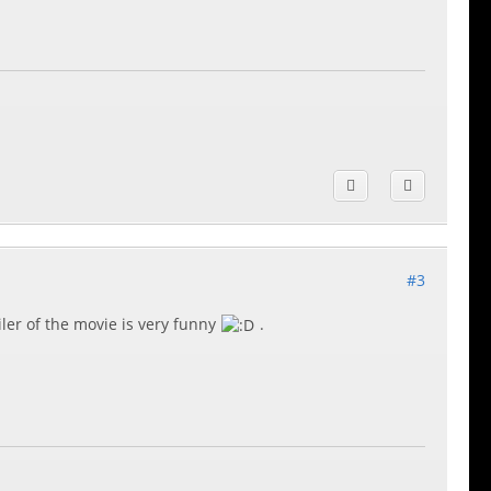
#3
iler of the movie is very funny
.