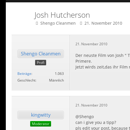
Josh Hutcherson
Shengo Cleanmen
21. November 2010
21. November 2010
Shengo Cleanmen
Der neuste Film von Josh " 
Primere.
Profi
Jetzt wirds zeit,das ihr Fil
Beiträge
1.063
Geschlecht
Männlich
21. November 2010
kingwitty
@Shengo
can i give you a tipp?
Moderator
pls edit your post, because 