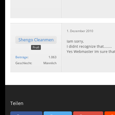
1. Dezember 2010
Shengo Cleanmen
Iam sorry,
I didnt recognize that........
Profi
Yes Webmaster Im sure that
Beiträge
1.063
Geschlecht
Männlich
Teilen