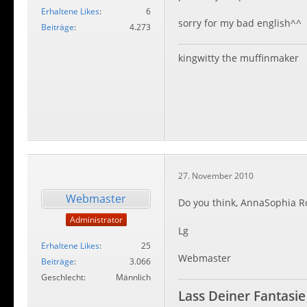
Erhaltene Likes
6
sorry for my bad english^^
Beiträge
4.273
kingwitty the muffinmaker
27. November 2010
Webmaster
Do you think, AnnaSophia Rob
Administrator
Lg
Erhaltene Likes
25
Webmaster
Beiträge
3.066
Geschlecht
Männlich
Lass Deiner Fantasie