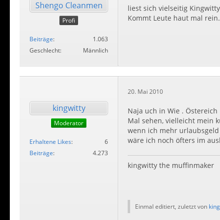
Shengo Cleanmen
liest sich vielseitig Kingwi
Kommt Leute haut mal rein..
Profi
Beiträge
1.063
Geschlecht
Männlich
20. Mai 2010
kingwitty
Naja uch in Wie . Östereich
Mal sehen, vielleicht mein 
Moderator
wenn ich mehr urlaubsgel
wäre ich noch öfters im aus
Erhaltene Likes
6
Beiträge
4.273
kingwitty the muffinmaker
Einmal editiert, zuletzt von
king