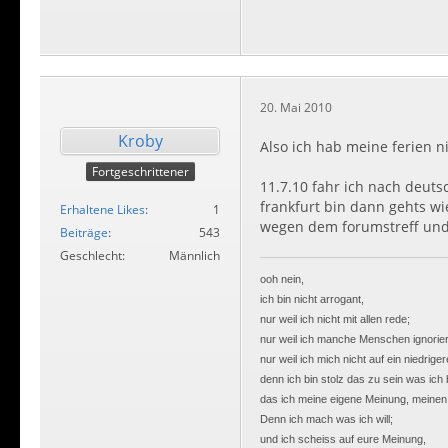
20. Mai 2010
Kroby
Also ich hab meine ferien ni
Fortgeschrittener
11.7.10 fahr ich nach deuts
frankfurt bin dann gehts w
Erhaltene Likes
1
wegen dem forumstreff und
Beiträge
543
Geschlecht
Männlich
ooh nein,
ich bin nicht arrogant,
nur weil ich nicht mit allen rede;
nur weil ich manche Menschen ignorier
nur weil ich mich nicht auf ein niedrig
denn ich bin stolz das zu sein was ich 
das ich meine eigene Meinung, meinen
Denn ich mach was ich will;
und ich scheiss auf eure Meinung,