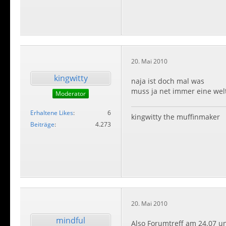
20. Mai 2010
kingwitty
naja ist doch mal was
muss ja net immer eine welt
Moderator
Erhaltene Likes
6
kingwitty the muffinmaker
Beiträge
4.273
20. Mai 2010
mindful
Also Forumtreff am 24.07 