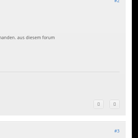
#2
jemanden. aus diesem forum
#3