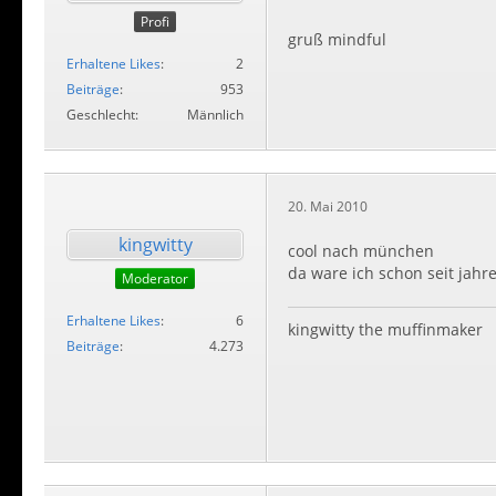
Profi
gruß mindful
Erhaltene Likes
2
Beiträge
953
Geschlecht
Männlich
20. Mai 2010
kingwitty
cool nach münchen
da ware ich schon seit jahr
Moderator
Erhaltene Likes
6
kingwitty the muffinmaker
Beiträge
4.273