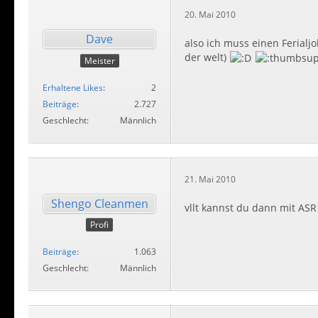
20. Mai 2010
Dave
also ich muss einen Ferialj
der welt)
Meister
Erhaltene Likes
2
Beiträge
2.727
Geschlecht
Männlich
21. Mai 2010
Shengo Cleanmen
vllt kannst du dann mit AS
Profi
Beiträge
1.063
Geschlecht
Männlich