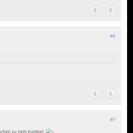
#6
#7
München zu nem Kumpel.