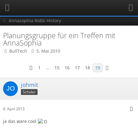
Annasophia Robb History
Planungsgruppe für ein Treffen mit
AnnaSophia
BullTech
5. Mai 2010
1
…
15
16
17
18
19
johmit
Schüler
8. April 2013
ja das wäre cool