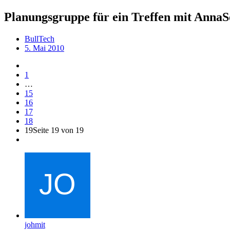
Planungsgruppe für ein Treffen mit AnnaS
BullTech
5. Mai 2010
1
…
15
16
17
18
19
Seite 19 von 19
johmit