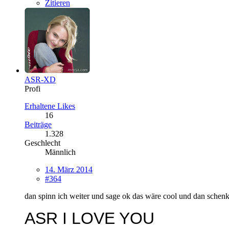
Zitieren
ASR-XD
Profi
Erhaltene Likes
16
Beiträge
1.328
Geschlecht
Männlich
14. März 2014
#364
dan spinn ich weiter und sage ok das wäre cool und dan schenke
ASR I LOVE YOU