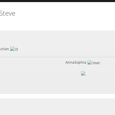
Steve
 schön
AnnaSophia