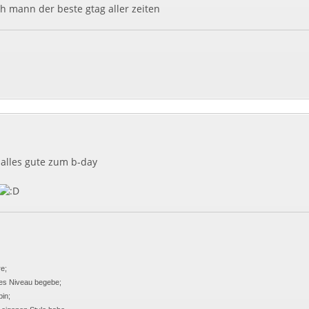
oh mann der beste gtag aller zeiten
alles gute zum b-day
e;
eres Niveau begebe;
bin;