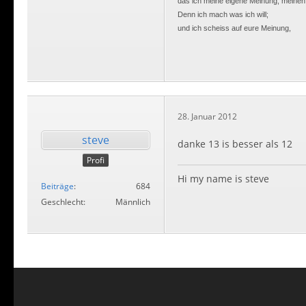
das ich meine eigene Meinung, meinen
Denn ich mach was ich will;
und ich scheiss auf eure Meinung,
28. Januar 2012
steve
danke 13 is besser als 12
Profi
Hi my name is steve
Beiträge
684
Geschlecht
Männlich