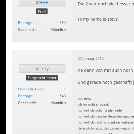
steve
Die 2 war noch viel besser 
Profi
Hi my name is steve
Beiträge
684
Geschlecht
Männlich
27. Januar 2012
Kroby
na dann von mri auch noch 
Fortgeschrittener
und gerade noch geschafft
Erhaltene Likes
1
Beiträge
543
ooh nein,
Geschlecht
Männlich
ich bin nicht arrogant,
nur weil ich nicht mit allen rede;
nur weil ich manche Menschen ignorier
nur weil ich mich nicht auf ein niedrig
denn ich bin stolz das zu sein was ich 