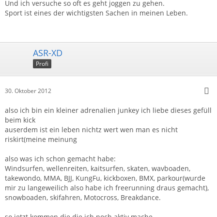
Und ich versuche so oft es geht joggen zu gehen.
Sport ist eines der wichtigsten Sachen in meinen Leben.
ASR-XD
Profi
30. Oktober 2012
also ich bin ein kleiner adrenalien junkey ich liebe dieses gefüll
beim kick
auserdem ist ein leben nichtz wert wen man es nicht
riskirt(meine meinung
also was ich schon gemacht habe:
Windsurfen, wellenreiten, kaitsurfen, skaten, wavboaden,
takewondo, MMA, BJJ, KungFu, kickboxen, BMX, parkour(wurde
mir zu langeweilich also habe ich freerunning draus gemacht),
snowboaden, skifahren, Motocross, Breakdance.
so jetzt kommen die die ich noch aktiv mache