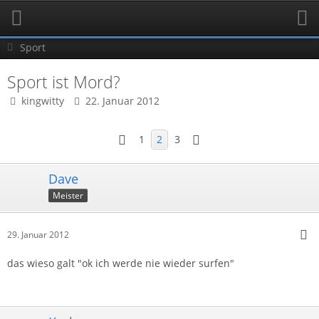
Sport
Sport ist Mord?
kingwitty
22. Januar 2012
1
2
3
Dave
Meister
29. Januar 2012
das wieso galt "ok ich werde nie wieder surfen"