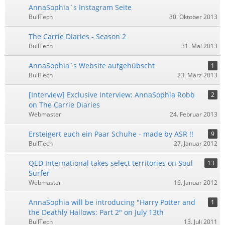
AnnaSophia`s Instagram Seite
BullTech
30. Oktober 2013
The Carrie Diaries - Season 2
BullTech
31. Mai 2013
AnnaSophia`s Website aufgehübscht
1
BullTech
23. März 2013
[Interview] Exclusive Interview: AnnaSophia Robb
2
on The Carrie Diaries
Webmaster
24. Februar 2013
Ersteigert euch ein Paar Schuhe - made by ASR !!
9
BullTech
27. Januar 2012
QED International takes select territories on Soul
13
Surfer
Webmaster
16. Januar 2012
AnnaSophia will be introducing "Harry Potter and
1
the Deathly Hallows: Part 2" on July 13th
BullTech
13. Juli 2011