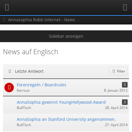
Annasophia Robb Internet - News
News auf Englisch
Letzte Antwort
Filter
Forenregeln / Boardrules
5
Karrzun
8. Januar 2012
AnnaSophia gewinnt YoungHollywood-Award
3
BullTech
28. April 2014
AnnaSophia an Stanford University angenommen.
BullTech
27. April 2014