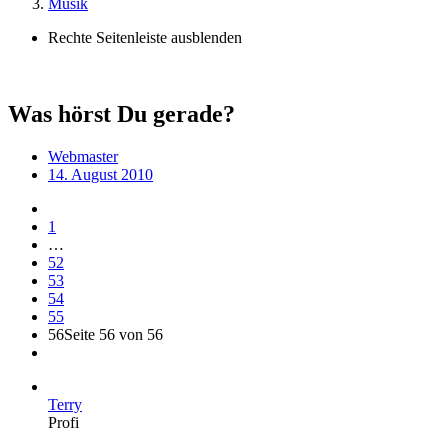
Musik
Rechte Seitenleiste ausblenden
Was hörst Du gerade?
Webmaster
14. August 2010
1
…
52
53
54
55
56
Seite 56 von 56
Terry
Profi