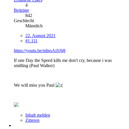
4
Beiträge
842
Geschlecht
Männlich
22. August 2021
#1.111
https://youtu.be/mbrsAiSJjj8
If one Day the Speed kills me don't cry, because i was
smilling (Paul Walker)
We will miss you Paul
Inhalt melden
Zitieren