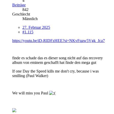
4
Beiträge
842
Geschlecht
Männlich
27. Februar 2025
#1.115
https://youtu.be/iD-RIDFzHEE?si=NKvFqaw5Vgk_Jca7
finde es schade das es dieser song nicht auf das recovery
album von eminem geschafft hat finde den mega gut
If one Day the Speed kills me don't cry, because i was
smilling (Paul Walker)
We will miss you Paul