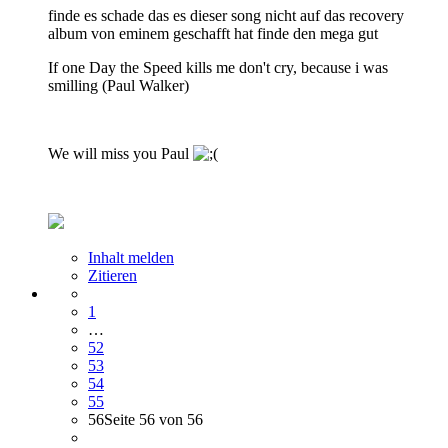
finde es schade das es dieser song nicht auf das recovery
album von eminem geschafft hat finde den mega gut
If one Day the Speed kills me don't cry, because i was
smilling (Paul Walker)
We will miss you Paul
Inhalt melden
Zitieren
1
…
52
53
54
55
56
Seite 56 von 56