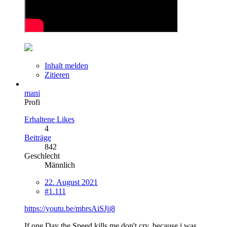
Inhalt melden
Zitieren
mani
Profi
Erhaltene Likes
4
Beiträge
842
Geschlecht
Männlich
22. August 2021
#1.111
https://youtu.be/mbrsAiSJjj8
If one Day the Speed kills me don't cry, because i was