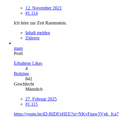
12. November 2021
#1.114
Ich höre zur Zeit Rammstein.
Inhalt melden
Zitieren
mani
Profi
Erhaltene Likes
4
Beiträge
842
Geschlecht
Männlich
27. Februar 2025
#1.115
https://youtu.be/iD-RIDFzHEE?si=NKvFqaw5Vgk_Jca7