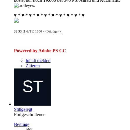
kostet nur noch 19.000 bei 340 PS, Allrad und Automatic.
♥ * ♥ * ♥ * ♥ * ♥ * ♥ * ♥ * ♥ * ♥ * ♥
22:33 [1.6.'11] 1000 <<Beiträge>>
Powered by Adobe PS CC
Inhalt melden
Zitieren
Stillgelegt
Fortgeschrittener
Beiträge
562