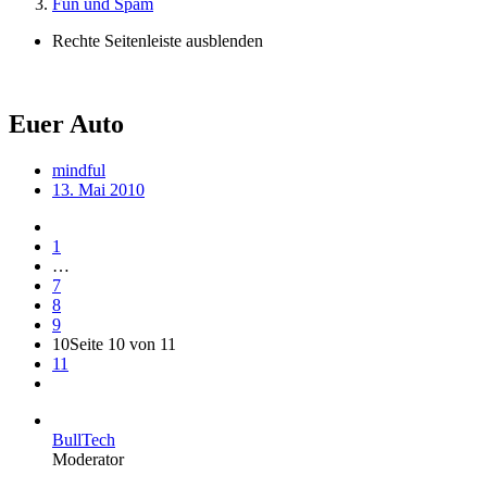
Fun und Spam
Rechte Seitenleiste ausblenden
Euer Auto
mindful
13. Mai 2010
1
…
7
8
9
10
Seite 10 von 11
11
BullTech
Moderator