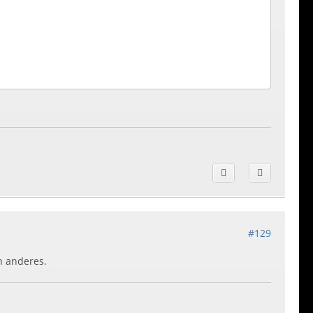
#129
in anderes.