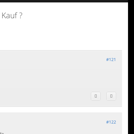
 Kauf ?
#121
#122
de.