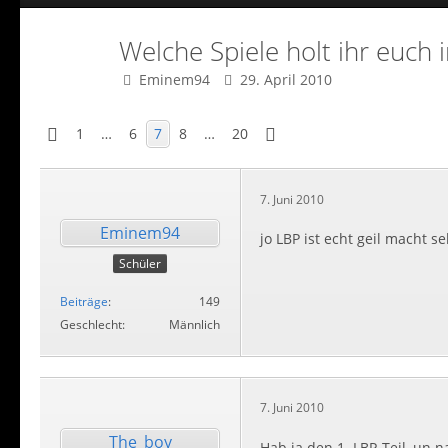
Welche Spiele holt ihr euch 
Eminem94
29. April 2010
1
…
6
7
8
…
20
7. Juni 2010
Eminem94
jo LBP ist echt geil macht 
Schüler
Beiträge
149
Geschlecht
Männlich
7. Juni 2010
The_boy
Hab ja den 1. LBP-Teil, un 