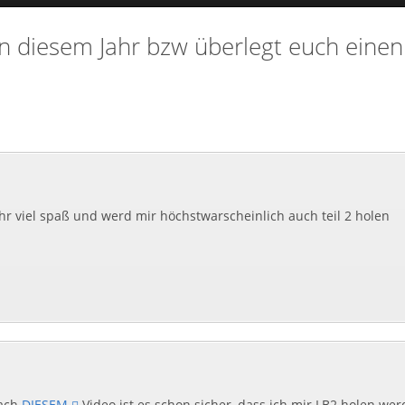
in diesem Jahr bzw überlegt euch einen
sehr viel spaß und werd mir höchstwarscheinlich auch teil 2 holen
nach
DIESEM
Video ist es schon sicher, dass ich mir LB2 holen wer