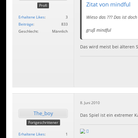
Zitat von mindful
Profi
Wieso das ??? Das ist doch
Erhaltene Likes
3
Beiträge
833
gruß mindful
Geschlecht
Männlich
Das wird meist bei älteren S
8. Juni 2010
The_boy
Das Spiel ist ein extremer K
Fortgeschrittener
Erhaltene Likes
1