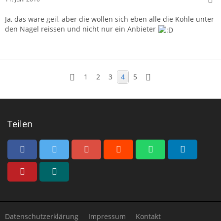
Ja, das wäre geil, aber die wollen sich eben alle die Kohle unter
den Nagel reissen und nicht nur ein Anbieter
1
2
3
4
5
Teilen
Datenschutzerklärung
Impressum
Kontakt